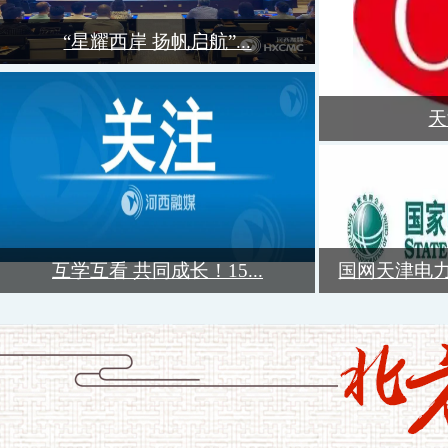
“星耀西岸 扬帆启航”...
天
互学互看 共同成长！15...
国网天津电力公